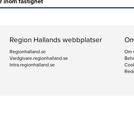
r inom fastighet
Region Hallands webbplatser
Om
Regionhalland.se
Om 
Vardgivare.regionhalland.se
Beha
Intra.regionhalland.se
Coo
Redo