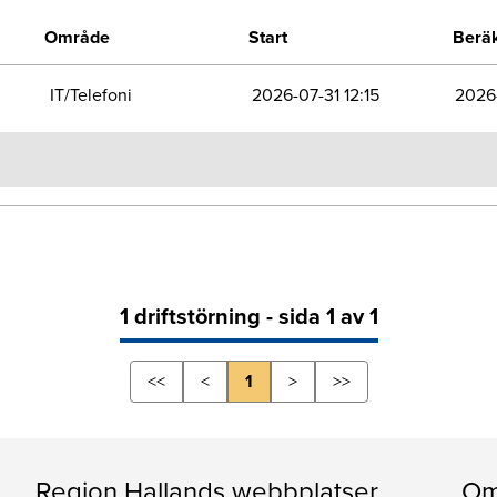
Område
Start
Beräk
IT/Telefoni
2026-07-31 12:15
2026-
1 driftstörning - sida 1 av 1
<<
<
1
>
>>
Region Hallands webbplatser
Om