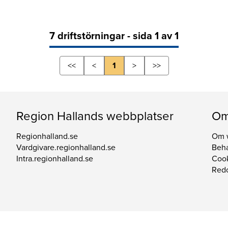
7 driftstörningar - sida 1 av 1
<<
<
1
>
>>
Region Hallands webbplatser
Om
Regionhalland.se
Om 
Vardgivare.regionhalland.se
Beha
Intra.regionhalland.se
Coo
Redo