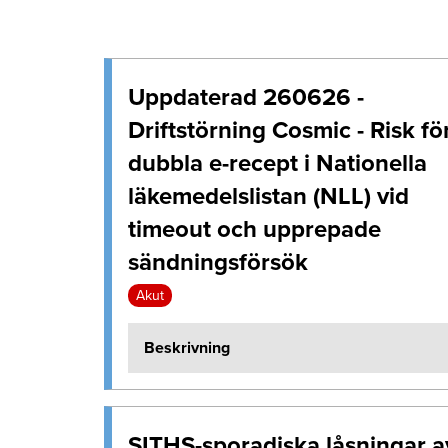
Uppdaterad 260626 -
Driftstörning Cosmic - Risk fö
dubbla e-recept i Nationella
läkemedelslistan (NLL) vid
timeout och upprepade
sändningsförsök
Akut
Beskrivning
SITHS-sporadiska låsningar a