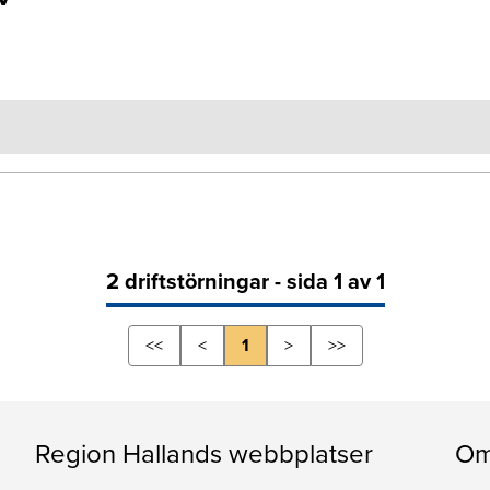
2 driftstörningar - sida 1 av 1
<<
<
1
>
>>
Region Hallands webbplatser
Om