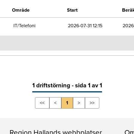
Område
Start
Beräk
IT/Telefoni
2026-07-31 12:15
2026-
1 driftstörning - sida 1 av 1
<<
<
1
>
>>
Region Hallands webbplatser
Om