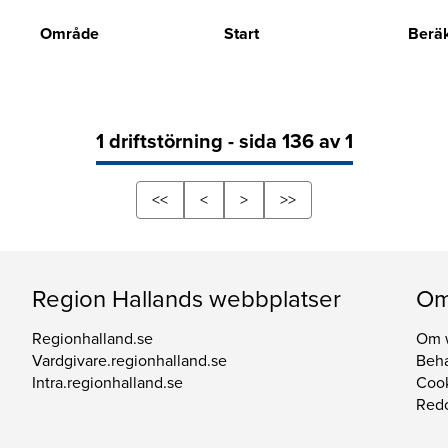
Område
Start
Beräk
1 driftstörning - sida 136 av 1
<<
<
>
>>
Region Hallands webbplatser
Om
Regionhalland.se
Om 
Vardgivare.regionhalland.se
Beha
Intra.regionhalland.se
Coo
Redo