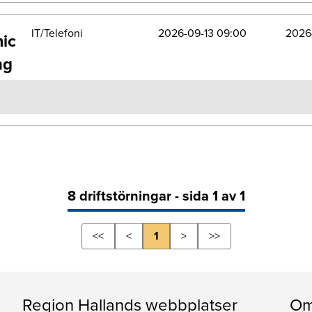
IT/Telefoni
2026-09-13 09:00
2026
mic
ng
8 driftstörningar - sida 1 av 1
<<
<
1
>
>>
Region Hallands webbplatser
Om