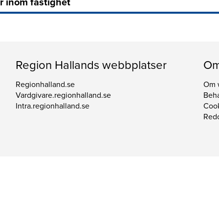
r inom fastighet
Region Hallands webbplatser
Om
Regionhalland.se
Om 
Vardgivare.regionhalland.se
Beha
Intra.regionhalland.se
Coo
Redo