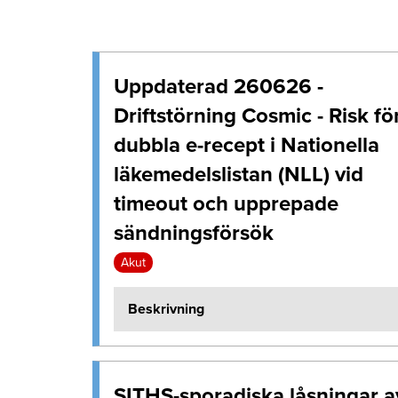
Uppdaterad 260626 -
Driftstörning Cosmic - Risk fö
dubbla e-recept i Nationella
läkemedelslistan (NLL) vid
timeout och upprepade
sändningsförsök
Akut
Beskrivning
SITHS-sporadiska låsningar a