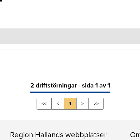
2 driftstörningar - sida 1 av 1
<<
<
1
>
>>
Region Hallands webbplatser
Om