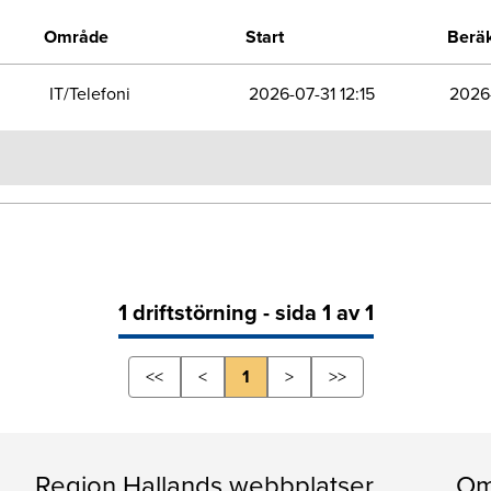
Område
Start
Beräk
IT/Telefoni
2026-07-31 12:15
2026-
1 driftstörning - sida 1 av 1
<<
<
1
>
>>
Region Hallands webbplatser
Om