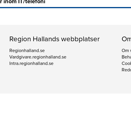
r inom IT/telefoni
Region Hallands webbplatser
Om
Regionhalland.se
Om 
Vardgivare.regionhalland.se
Beha
Intra.regionhalland.se
Coo
Redo