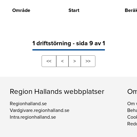
Område
Start
Beräk
1 driftstörning - sida 9 av 1
<<
<
>
>>
Region Hallands webbplatser
Om
Regionhalland.se
Om 
Vardgivare.regionhalland.se
Beha
Intra.regionhalland.se
Coo
Redo